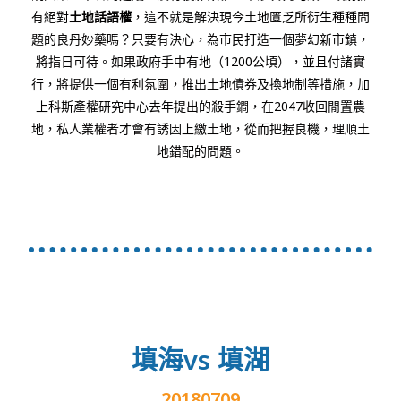
有絕對
土地話語權
，這不就是解決現今土地匱乏所衍生種種問
題的良丹妙藥嗎？只要有決心，為市民打造一個夢幻新市鎮，
將指日可待。如果政府手中有地（1200公頃），並且付諸實
行，將提供一個有利氛圍，推出土地債券及換地制等措施，加
上科斯產權研究中心去年提出的殺手鐧，在2047收回閒置農
地，私人業權者才會有誘因上繳土地，從而把握良機，理順土
地錯配的問題。
填海vs 填湖
20180709