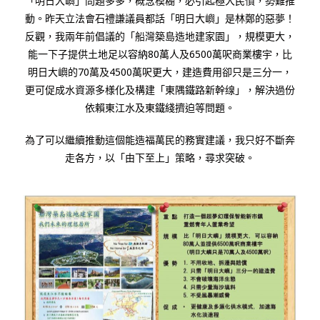
「明日大嶼」問題多多，概念模糊，必引起極大民憤，勢難推
動。昨天立法會石禮謙議員都話「明日大嶼」是林鄭的惡夢！
反觀，我兩年前倡議的「船灣築島造地建家園」，規模更大，
能一下子提供土地足以容納80萬人及6500萬呎商業樓宇，比
明日大嶼的70萬及4500萬呎更大，建造費用卻只是三分一，
更可促成水資源多様化及構建「東隅鐵路新幹缐」，解決過份
依賴東江水及東鐵綫擠迫等問題。
為了可以繼續推動這個能造福萬民的務實建議，我只好不斷奔
走各方，以「由下至上」策略，尋求突破。