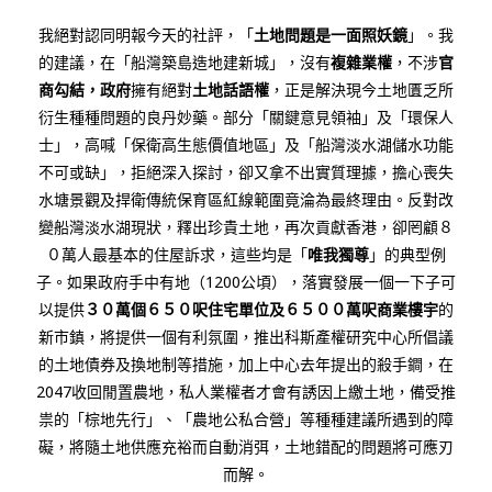
我絕對認同明報今天的社評，「
土地問題是一面照妖鏡
」。我
的建議，在「船灣築島造地建新城」，沒有
複雜業權
，不涉
官
商勾結，政府
擁有絕對
土地話語權
，正是解決現今土地匱乏所
衍生種種問題的良丹妙藥。部分「關鍵意見領袖」及「環保人
士」，高喊「保衛高生態價值地區」及「船灣淡水湖儲水功能
不可或缺」，拒絕深入探討，卻又拿不出實質理據，擔心喪失
水塘景觀及捍衛傳統保育區紅線範圍竟淪為最終理由。反對改
變船灣淡水湖現狀，釋出珍貴土地，再次貢獻香港，卻罔顧８
０萬人最基本的住屋訴求，這些均是「
唯我獨尊
」的典型例
子。如果政府手中有地（1200公頃），落實發展一個一下子可
以提供
３０萬個６５０呎住宅單位及６５００萬呎商業樓宇
的
新市鎮，將提供一個有利氛圍，推出科斯產權研究中心所倡議
的土地債券及換地制等措施，加上中心去年提出的殺手鐧，在
2047收回閒置農地，私人業權者才會有誘因上繳土地，備受推
祟的「棕地先行」、「農地公私合營」等種種建議所遇到的障
礙，將隨土地供應充裕而自動消弭，土地錯配的問題將可應刃
而解。