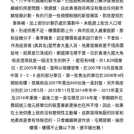
七、八十年代開展的新市鎮，已經飽和再無餘力解決香港目前
嚴峻的房屋問題。很遺憾，自此香港政府再沒有推出任何新市
鎮發展計劃，有的只是一些規模較細的新發展區，對房屋短於
事無補，加上部份計劃仍處於籌劃中，未能趕上配合人口增
長，形成供應不足，樓價節節上升，與市民收入嚴重脫節，那
些投機分子，看準機會，認定樓價長遠來說只會升、不會趺，
作為投資者 (美其名)當然會大量入貨，地產發展商更不惜高價
投地，就萛是已落成的，都選擇屯積不賣。位於香港九龍大角
咀浪澄灣就是一個活生生的例子 ，屋苑有8幢，共1,829個單
位，於2005年落成，當時以現樓發售，於2007年10月首推其
中第 3、5、6 座的部分單位，第一批售出的單位於2008年4月
開始收樓。發展商自2007年賣出600伙後一直封盤，另外兩座
分別於2012年5月、2013年11月至2014年年中、2015年夏天
及2016年重推。最後三座一直屯積至2016年尾，寧願額外花
費超過三億元將單位的裝置重新更換也在所不惜。因此，如果
在土地供應上政府沒有壓倒性主動權，這群貪得無厭的炒家和
地產商是會有恃無恐的，只會繼續興波作浪、屯積居期，操控
樓價，樓價不止難以下跌，連平穩也難！