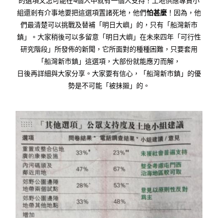
的選項又怎可能在4個人中就有一個人支持！土地供應專責小
組還剎有介事地要把這選項置諸死地，他們
怕甚麼
！因為，他
們最清楚可以挑戰及替補「明日大嶼」的，只有「船灣新市
鎮」。大家稍後可以多留意「明日大嶼」在未來四年「可行性
研究階段」所發佈的新聞，它所面對的種種困難，只要套用
「船灣新市鎮」這選項，大部份就能應刃而解，
日後再詳細與大家分享。大家要有信心，「船灣新市鎮」的優
勢是不可能「被抺摋」的。