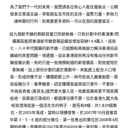
為了我們下一代的未來，我懇請各位有心人能仗義執言，公開
發表文章或言論，爭取朋友及市民的支持，凝聚力量，參與力
諫林鄭的行列，如需要更多資料，可以在我的面書留言。
這九個新市鎮的剩餘容量已所餘無幾，只有計劃中的東涌東/西
擴展區能把東涌新市鎮發展延續並增加容納14.4萬人。這些
七、八十年代開展的新市鎮，已經飽和再無餘力解決香港目前
嚴峻的房屋問題。很遺憾，自此香港政府再沒有推出任何新市
鎮發展計劃，有的只是一些規模較細的新發展區，對房屋短於
事無補，加上部份計劃仍處於籌劃中，未能趕上配合人口增
長，形成供應不足，樓價節節上升，與市民收入嚴重脫節，那
些投機分子，看準機會，認定樓價長遠來說只會升、不會趺，
作為投資者 (美其名)當然會大量入貨，地產發展商更不惜高價
投地，就萛是已落成的，都選擇屯積不賣。位於香港九龍大角
咀浪澄灣就是一個活生生的例子 ，屋苑有8幢，共1,829個單
位，於2005年落成，當時以現樓發售，於2007年10月首推其
中第 3、5、6 座的部分單位，第一批售出的單位於2008年4月
開始收樓。發展商自2007年賣出600伙後一直封盤，另外兩座