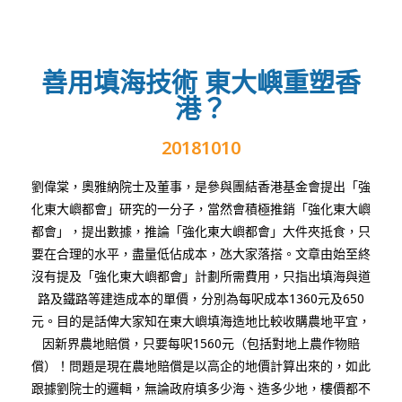
善用填海技術 東大嶼重塑香
港？
20181010
劉偉棠，奧雅納院士及董事，是參與團結香港基金會提出「強
化東大嶼都會」研究的一分子，當然會積極推銷「強化東大嶼
都會」，提出數據，推論「強化東大嶼都會」大件夾抵食，只
要在合理的水平，盡量低佔成本，氹大家落搭。文章由始至終
沒有提及「強化東大嶼都會」計劃所需費用，只指出填海與道
路及鐵路等建造成本的單價，分別為每呎成本1360元及650
元。目的是話俾大家知在東大嶼填海造地比較收購農地平宜，
因新界農地賠償，只要每呎1560元（包括對地上農作物賠
償）！問題是現在農地賠償是以高企的地價計算出來的，如此
跟據劉院士的邏輯，無論政府填多少海、造多少地，樓價都不