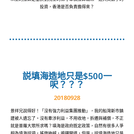
投資，香港是否負責擔得來？
説填海造地只是$500一
呎？？？
20180928
景祥兄說得好！「沒有強力利益集團推動」，我的船灣新市鎮
建被人遺忘了。沒有牽涉利益，不用收地，拆遷與補償，不正
就是普羅大眾所求嗎？填海是政府既定政策，自然有很多人爭
相為填海説項，搖旗吶喊，鳴鑼開道，但是，説填海造地只是