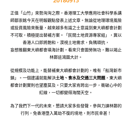
20180913
正值「山竹」來勢洶洶之際，香港理工大學應用社會科學系講
師鄒崇銘今天在明報觀點發表上述文章。無論從地理環境風險
或投資風險來衡量，越來越多有識之士意識到東大嶼都會計劃
不可取，積極提出替補方案。「民間土地資源專家組」，冀以
香港人口即將飽和，漠視土地需求，負隅頑抗，
妄想推翻東大嶼都會填海計劃，看來只會圖勞無功，難以竭止
林鄭這鴻圖大計。
從規模及功能上，能替補東大嶼都會計劃的，唯有「船灣新市
鎮」。一個建議就能解決
土地、食水及交通三大問題
，東大嶼
都會計劃實則也望塵莫及。只要大家肯跨出一步，衝破心中的
紅線，一切都變得海闊天空。
為了我們下一代的未來，懇請大家多些發聲，參與力諫林鄭的
行列，免香港墮入萬劫不復的境地，則市民幸甚！