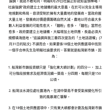
論調，我就不敢苟同，明報8月29日社論正好就如當頭棒喝，
社論強調“政府建立土地儲備的最大意義，在於可以完全主導用
地規劃和佈局，毋須受制於擁有大量農地的發展商。當政府握
大量土地，發展商討價還價籌碼自然大減，農地以符合最大多
數人利益發展的可能性愈大，「麵粉」愈多，「麵包」當然也
愈多，政府要建立土地儲備，大幅增加土地供應，長遠必須大
規模填海造地。”這論調與我三番四次提及的「土地話語權」(7
月31日的貼文) 不謀而合。如果要係18個土地供應選項中找到
一個乎合林先生及明報社論要求的，答案就是船灣新市鎮，因
為：
1. 船灣新市鎮投資額只是「強化東大嶼計劃」的四分一， 加上
可分階段按需求及經濟情況續一築島，分四期，每期只是150
公頃。
2. 船灣淡水湖位處吐露港內，在湖中築島不會受氣候變化所引
致的風暴潮亡襲擊，
3. 在18個土地供應選項中，只有東大嶼都會計劃及船灣新市鎮