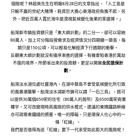
個險呢？林超英先生在明報8月28日的文章指出，「人工島是
只輸不贏的世紀大賭博，耗資巨大擔心香港政府負擔不起，另
外，把近百萬人置於海中是漠視氣候變化後果的笨選擇。」
船灣新市鎮投資額只是「東大嶼計劃」的二分一，卻可以容納
80萬人，加上可分階段按需求及經濟情況分四期續一築島，每
期只是150公頃，可以輕易化解經濟下行週期的衝擊。
反觀東大嶼計劃就沒有循序漸進的選擇，有機會陷香港於萬劫
不復的境界。所節省出來的投資額，更足以開展
全民退保計
劃
。
船灣淡水湖位處吐露港內，在湖中築島不會受氣候變化所引致
的風暴潮襲擊。船灣淡水湖新市鎮可以謂「一石三鳥」，既可
以提供30萬個650呎的住宅（80萬人的居所）及6500萬呎商業
樓宇，又可改變現時高風險的供水模式，建議的東隅鐵路幹線
亦可疏導東鐵綫的擠塞。唯一的障礙，只是環保人仕心中的一
條「紅線」。
我們是否值得為這「紅線」要下一代承受如此鉅大的風險呢！