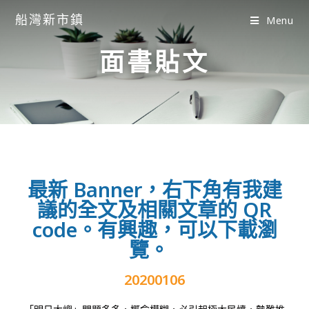
船灣新市鎮
Menu
面書貼文
最新 Banner，右下角有我建
議的全文及相關文章的 QR
code。有興趣，可以下載瀏
覽。
20200106