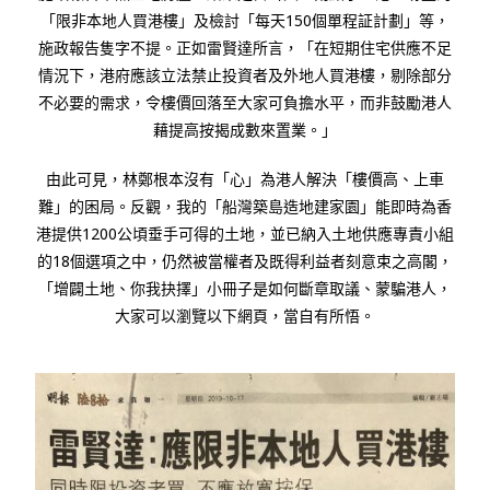
「限非本地人買港樓」及檢討「每天150個單程証計劃」等，
施政報告隻字不提。正如雷賢達所言，「在短期住宅供應不足
情況下，港府應該立法禁止投資者及外地人買港樓，剔除部分
不必要的需求，令樓價回落至大家可負擔水平，而非鼓勵港人
藉提高按揭成數來置業。」
由此可見，林鄭根本沒有「心」為港人解決「樓價高、上車
難」的困局。反觀，我的「船灣築島造地建家園」能即時為香
港提供1200公頃垂手可得的土地，並已納入土地供應專責小組
的18個選項之中，仍然被當權者及既得利益者刻意束之高閣，
「增闢土地、你我抉擇」小冊子是如何斷章取議、蒙騙港人，
大家可以瀏覽以下網頁，當自有所悟。