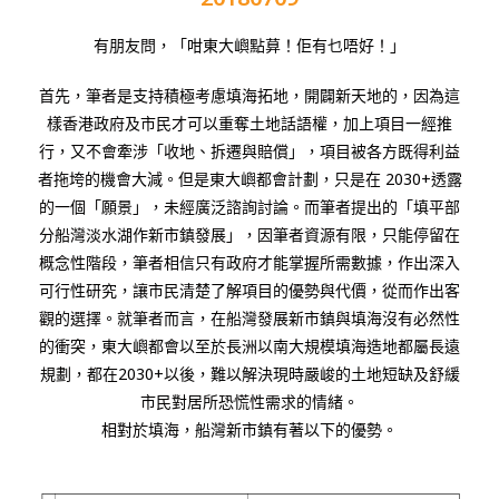
有朋友問，「咁東大嶼點萛！佢有乜唔好！」
首先，筆者是支持積極考慮填海拓地，開闢新天地的，因為這
樣香港政府及市民才可以重奪土地話語權，加上項目一經推
行，又不會牽涉「收地、拆遷與賠償」，項目被各方既得利益
者拖垮的機會大減。但是東大嶼都會計劃，只是在 2030+透露
的一個「願景」，未經廣泛諮詢討論。而筆者提出的「填平部
分船灣淡水湖作新市鎮發展」，因筆者資源有限，只能停留在
概念性階段，筆者相信只有政府才能掌握所需數據，作出深入
可行性研究，讓市民清楚了解項目的優勢與代價，從而作出客
觀的選擇。就筆者而言，在船灣發展新市鎮與填海沒有必然性
的衝突，東大嶼都會以至於長洲以南大規模填海造地都屬長遠
規劃，都在2030+以後，難以解決現時嚴峻的土地短缺及舒緩
市民對居所恐慌性需求的情緒。
相對於填海，船灣新市鎮有著以下的優勢。