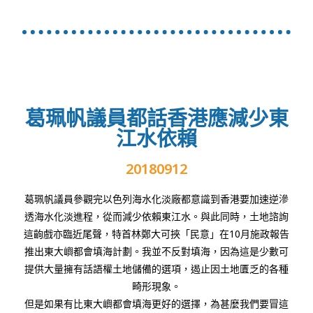
葛珮帆議員都話香港應減少東
江水依賴
20180912
葛珮帆議員參觀完以色列海水化淡廠都意識到香港要加速逆滲
透海水化淡進程，從而減少依賴東江水。與此同時，土地諮詢
這齣戲亦臨近尾聲，特首林鄭大可挾「民意」在10月施政報告
推出東大嶼都會填海計劃。我並不反對填海，因為這是少數可
提供大量擁有話語權土地儲備的選項，遏止因土地匱乏的各種
畸形現象。
但是如果有比東大嶼都會填海更好的選擇，為甚麼我們要冒這