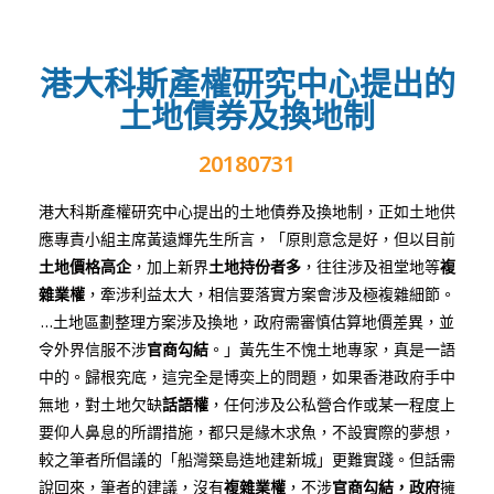
港大科斯產權研究中心提出的
土地債券及換地制
20180731
港大科斯產權研究中心提出的土地債券及換地制，正如土地供
應專責小組主席黃遠輝先生所言，「原則意念是好，但以目前
土地價格高企
，加上新界
土地持份者多
，往往涉及祖堂地等
複
雜業權
，牽涉利益太大，相信要落實方案會涉及極複雜細節。
…土地區劃整理方案涉及換地，政府需審慎估算地價差異，並
令外界信服不涉
官商勾結
。」黃先生不愧土地專家，真是一語
中的。歸根究底，這完全是博奕上的問題，如果香港政府手中
無地，對土地欠缺
話語權
，任何涉及公私營合作或某一程度上
要仰人鼻息的所謂措施，都只是緣木求魚，不設實際的夢想，
較之筆者所倡議的「船灣築島造地建新城」更難實踐。但話需
說回來，筆者的建議，沒有
複雜業權
，不涉
官商勾結，政府
擁