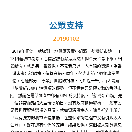
公眾支持
20190102
2019年伊始，就睇到土地供應專責小組將「船灣新市鎮」自
18個選項中剔除，心情當然有點戚戚然！但今天冷靜下來，細
閱新聞，就是另一番景象，不竟我只以一人有限的資源，為香
港未來出謀獻策，儘管在過去兩年，努力走訪了數個專業團
體，也遭部分「專業」團體的封殺，向超過一千六百人講解
「船灣新市鎮」這選項的優勢，但不竟這只是極少數的香港市
民，然而在電話調查中卻有23% 的支持度，「船灣新市鎮」是
一個非常複雜的大型發展項目，沒有政府積極解構，一般市民
是很難理解這選項的真諦，就如資深傳媒人，陳景祥先生所言
「沒有強力的利益團體推動，在整個諮詢過程中沒有引起太大
注意」，好在還有你們的支持，如果唔係，這個被人刻意遺忘