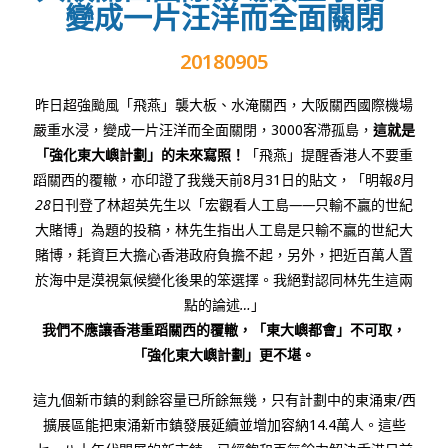
變成一片汪洋而全面關閉
20180905
昨日超強颱風「飛燕」襲大板、水淹關西，大阪關西國際機場
嚴重水浸，變成一片汪洋而全面關閉，3000客滯孤島，
這就是
「強化東大嶼計劃」的未來寫照！
「飛燕」提醒香港人不要重
蹈關西的覆轍，亦印證了我幾天前8月31日的貼文，「明報
8
月
28
日刊登了林超英先生以「宏觀看人工島
——
只輸不贏的世紀
大賭博」為題的投稿，林先生指出人工島是只輸不贏的世紀大
賭博，耗資巨大擔心香港政府負擔不起，另外，把近百萬人置
於海中是漠視氣候變化後果的笨選擇。我絕對認同林先生這兩
點的論述
…
」
我們不應讓香港重蹈關西的覆轍，「東大嶼都會」不可取，
「強化東大嶼計劃」更不堪。
這九個新市鎮的剩餘容量已所餘無幾，只有計劃中的東涌東/西
擴展區能把東涌新市鎮發展延續並增加容納14.4萬人。這些