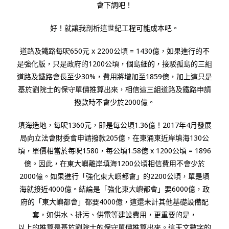
會下調吧！
好！就讓我剖析這世紀工程可能成本吧。
道路及鐵路每呎650元 x 2200公頃 = 1430億，如果進行的不
是強化版，只是政府的1200公頃，個島細的，接駁孤島的三組
道路及鐵路會長至少30%，費用將增加至1859億，加上這只是
基於劉院士的保守單價推算出來，相信這三組道路及鐵路申請
撥款時不會少於2000億。
填海造地，每呎1360元，即是每公頃1.36億！2017年4月發展
局向立法會財委會申請撥款205億，在東涌東近岸填海130公
頃，單價相當於每呎1580，每公頃1.58億 x 1200公頃 = 1896
億。因此，在東大嶼離岸填海1200公頃相信費用不會少於
2000億。如果進行「強化東大嶼都會」的2200公頃，單是填
海就接近4000億。結論是「強化東大嶼都會」要6000億，政
府的「東大嶼都會」都要4000億，這還未計其他基礎設備配
套，如供水、排污、供電等建設費用，更重要的是，
以上的推算是基於劉院士的保守單價推算出來。這天文數字的