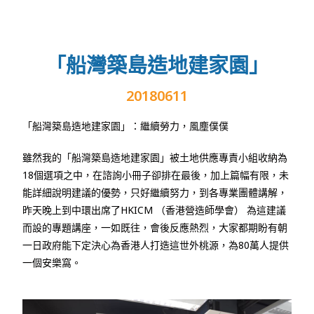
「船灣築島造地建家園」
20180611
「船灣築島造地建家園」：繼續勞力，風塵僕僕
雖然我的「船灣築島造地建家園」被土地供應專責小組收納為
18
個選項之中，在諮詢小冊子卻排在最後，加上篇幅有限，未
能詳細說明建議的優勢，只好繼續努力，到各專業團體講解，
昨天晚上到中環出席了
HKICM
（香港營造師學會）
為這建議
而設的專題講座，一如既往，會後反應熱烈，大家都期盼有朝
一日政府能下定決心為香港人打造這世外桃源，為
80
萬人提供
一個安樂窩。