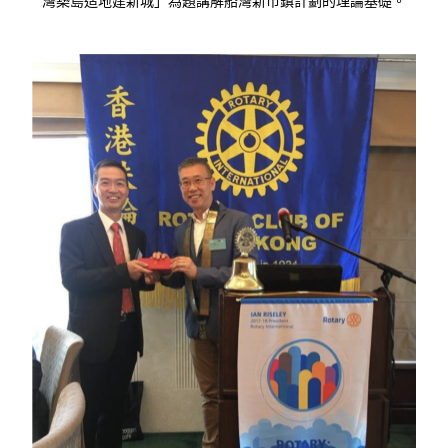
灣築島造地建新城」為題講解船灣新市鎮計劃的理論基礎。