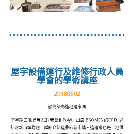
屋宇設備運行及維修行政人員
學會的學術講座
20180502
船灣築島造地建家園
下星期三晚
(5
月
2
日
)
我會到
PolyU,
出席
BSOMES
的
CPD,
以
船灣新市鎮為題，詳細介紹這夢幻新市鎮。這建議也是土地供