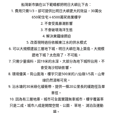
船灣新市鎮在以下範疇都把明日大嶼比下去：
1.
費用只需
1/3
，卻可提供比明日大嶼更大的效益，
30
萬伙
650
呎住宅＋
6500
萬呎商業樓宇
2.
不會受風暴潮影響
3.
不會破壞海洋生態
4.
解決東鐵缐擠迫
5.
改善現時過份依賴東江水的供水模式
6.
可以大規模建設三層地下城，明日大嶼在海上築島，大規模
建地下城？太危險了，不可能。
7.
只需少量填料，因
19
米的水深，大部分為地下城所佔用，不
會受海沙短缺影響。
8.
環境優美，背山面海，樓宇只是
500
米的八仙嶺
1/5
高，山脊
缐仍然清晰可見。
9.
沿水塘的
30
米綠化緩衝帶，提供一條
20
公里長的緩跑徑及單
車徑。
10.
因為有三層地庫，城市可全面實踐無車城市，樓宇覆蓋率
只是二成，城市八成是開闊空間、公園、
草地、
湖泊及運動
場。