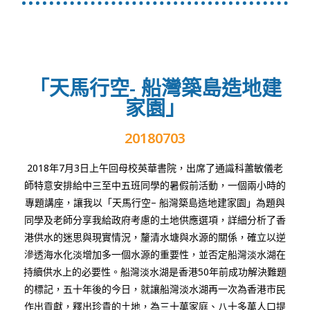
「天馬行空- 船灣築島造地建
家園」
20180703
2018
年
7
月
3
日
上午回母校英華書院，出席了通識科蕭敏儀老
師特意安排給中三至中五班同學的暑假前活動，一個兩小時的
專題講座，讓我以「天馬行空
–
船灣築島造地建家園」為題與
同學及老師分享我給政府考慮的土地供應選項，詳細分析了香
港供水的迷思與現實情況，釐清水塘與水源的關係，確立以逆
滲透海水化淡增加多一個水源的重要性，並否定船灣淡水湖在
持續供水上的必要性。船灣淡水湖是香港
50
年前成功解決難題
的標記，五十年後的今日，就讓船灣淡水湖再一次為香港市民
作出貢獻，釋出珍貴的土地，為三十萬家庭、八十多萬人口提