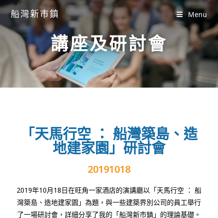
船灣新市鎮
Menu
講座及研討會
「天馬行空 ： 船灣築島、造
地建家園」研討會
20191018
2019
年
10
月
18
日在旺角一家酒店的演講廳以「天馬行空
：
船
灣築島、造地建家園」為題，與一些建築界別公司的員工舉行
了一場研討會，詳細分享了我的「船灣新市鎮」的理論基礎。