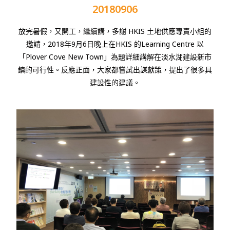
20180906
放完暑假，又開工，繼續講，多謝
HKIS
土地供應專責小組的
邀請，
2018
年
9
月
6
日晚上在
HKIS
的
Learning Centre
以
「
Plover Cove New Town
」為題詳細講解在淡水湖建設新市
鎮的可行性。反應正面，大家都嘗試出謀獻策，提出了很多具
建設性的建議。