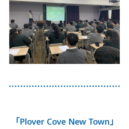
「Plover Cove New Town」