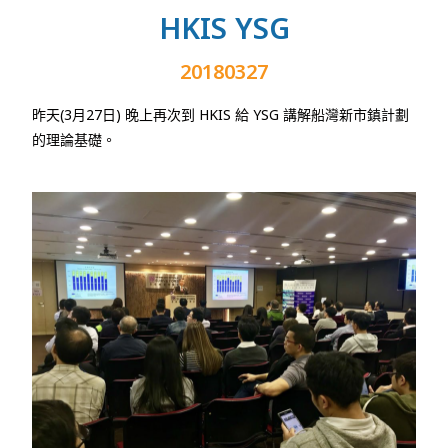
HKIS YSG
20180327
昨天
(3
月
27
日
)
晚上再次到
HKIS
給
YSG
講解船灣新市鎮計劃
的理論基礎。