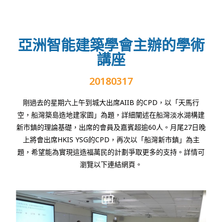
亞洲智能建築學會主辦的學術
講座
20180317
剛過去的星期六上午到城大出席
AIIB
的
CPD
，以「天馬行
空，船灣築島造地建家園」為題，詳細闡述在船灣淡水湖構建
新市鎮的理論基礎，出席的會員及嘉賓超逾
60
人。月尾
27
日晚
上將會出席
HKIS YSG
的
CPD
，再次以「船灣新市鎮」為主
題，希望能為實現這造福萬民的計劃爭取更多的支持。詳情可
瀏覽以下連結網頁。