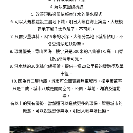
4.
解決東鐵缐擠迫
5.
改善現時過份依賴東江水的供水模式
6.
可以大規模建設三層地下城，明日大嶼在海上築島，大規模
建地下城？太危險了，不可能。
7.
只需少量填料，因
19
米的水深，大部分為地下城所佔用，不
會受海沙短缺影響。
8.
環境優美，背山面海，樓宇只是
500
米的八仙嶺
1/5
高，山脊
缐仍然清晰可見。
9.
沿水塘的
30
米綠化緩衝帶，提供一條
20
公里長的緩跑徑及單
車徑。
10.
因為有三層地庫，城市可全面實踐無車城市，樓宇覆蓋率
只是二成，城市八成是開闊空間，公園，草地，湖泊及運動
場。
有以上的獨有優勢，當然還可以造就更多的環保、智慧城市的
概念，可以說是想像無限，明日大嶼無法比擬。