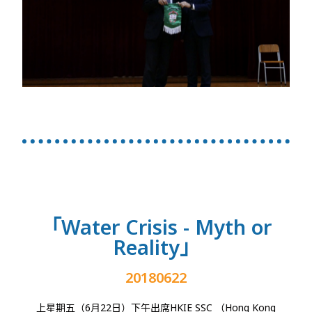
「Water Crisis - Myth or
Reality」
20180622
上星期五（
6
月
22
日）下午出席
HKIE SSC
（
Hong Kong