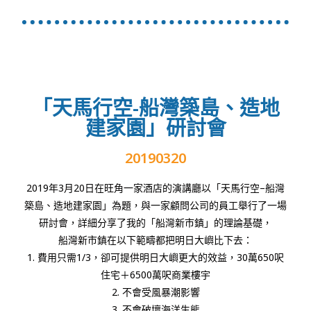
「天馬行空-船灣築島、造地
建家園」研討會
20190320
2019
年
3
月
20
日在旺角一家酒店的演講廳以「天馬行空
–
船灣
築島、造地建家園」為題，與一家顧問公司的員工舉行了一場
研討會，詳細分享了我的「船灣新市鎮」的理論基礎，
船灣新市鎮在以下範疇都把明日大嶼比下去：
1.
費用只需
1/3
，卻可提供明日大嶼更大的效益，
30
萬
650
呎
住宅＋
6500
萬呎商業樓宇
2.
不會受風暴潮影響
3.
不會破壞海洋生態